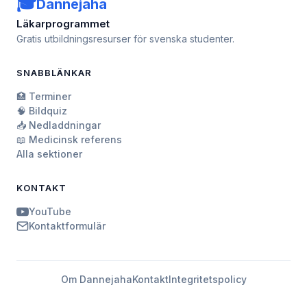
🎓
Dannejaha
Läkarprogrammet
Gratis utbildningsresurser för svenska studenter.
SNABBLÄNKAR
🏥 Terminer
🧠 Bildquiz
📥 Nedladdningar
📖 Medicinsk referens
Alla sektioner
KONTAKT
YouTube
Kontaktformulär
Om Dannejaha
Kontakt
Integritetspolicy