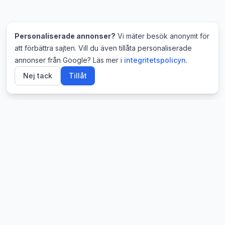
Personaliserade annonser?
Vi mäter besök anonymt för
att förbättra sajten. Vill du även tillåta personaliserade
annonser från Google? Läs mer i
integritetspolicyn
.
Nej tack
Tillåt
🎓
Dannejaha
Läkarprogrammet
Gratis utbildningsresurser för svenska studenter.