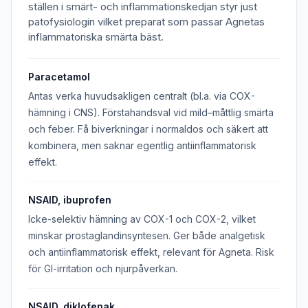
ställen i smärt- och inflammationskedjan styr just
patofysiologin vilket preparat som passar Agnetas
inflammatoriska smärta bäst.
Paracetamol
Antas verka huvudsakligen centralt (bl.a. via COX-
hämning i CNS). Förstahandsval vid mild–måttlig smärta
och feber. Få biverkningar i normaldos och säkert att
kombinera, men saknar egentlig antiinflammatorisk
effekt.
NSAID, ibuprofen
Icke-selektiv hämning av COX-1 och COX-2, vilket
minskar prostaglandinsyntesen. Ger både analgetisk
och antiinflammatorisk effekt, relevant för Agneta. Risk
för GI-irritation och njurpåverkan.
NSAID, diklofenak