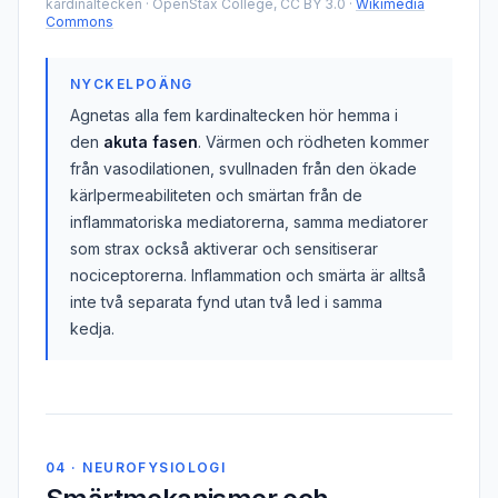
kardinaltecken
·
OpenStax College, CC BY 3.0
·
Wikimedia
Commons
NYCKELPOÄNG
Agnetas alla fem kardinaltecken hör hemma i
den
akuta fasen
. Värmen och rödheten kommer
från vasodilationen, svullnaden från den ökade
kärlpermeabiliteten och smärtan från de
inflammatoriska mediatorerna, samma mediatorer
som strax också aktiverar och sensitiserar
nociceptorerna. Inflammation och smärta är alltså
inte två separata fynd utan två led i samma
kedja.
04 · NEUROFYSIOLOGI