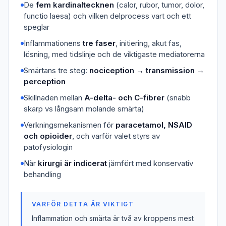
De
fem kardinaltecknen
(calor, rubor, tumor, dolor,
functio laesa) och vilken delprocess vart och ett
speglar
Inflammationens
tre faser
, initiering, akut fas,
lösning, med tidslinje och de viktigaste mediatorerna
Smärtans tre steg:
nociception → transmission →
perception
Skillnaden mellan
A-delta- och C-fibrer
(snabb
skarp vs långsam molande smärta)
Verkningsmekanismen för
paracetamol, NSAID
och opioider
, och varför valet styrs av
patofysiologin
När
kirurgi är indicerat
jämfört med konservativ
behandling
VARFÖR DETTA ÄR VIKTIGT
Inflammation och smärta är två av kroppens mest