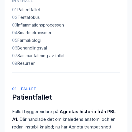
INNEHÅLL
01
Patientfallet
02
Tentafokus
03
Inflammationsprocessen
04
Smärtmekanismer
05
Farmakologi
06
Behandlingsval
07
Sammanfattning av fallet
08
Resurser
01 · FALLET
Patientfallet
Fallet bygger vidare på
Agnetas historia från PBL
A1
. Där handlade det om knäledens anatomi och en
redan instabil knäled; nu har Agneta trampat snett