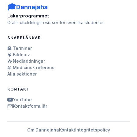
🎓
Dannejaha
Läkarprogrammet
Gratis utbildningsresurser för svenska studenter.
SNABBLÄNKAR
🏥 Terminer
🧠 Bildquiz
📥 Nedladdningar
📖 Medicinsk referens
Alla sektioner
KONTAKT
YouTube
Kontaktformulär
Om Dannejaha
Kontakt
Integritetspolicy