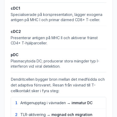
cDC1
Specialiserade på korspresentation, lägger exogena
antigen på MHC I och primar därmed CD8+ T-celler.
cDC2
Presenterar antigen på MHC II och aktiverar främst
CD4+ T-hjälparceller.
pDC
Plasmacytoida DC; producerar stora mängder typ I-
interferon vid viral detektion.
Dendritcellen bygger bron mellan det medfödda och
det adaptiva försvaret. Resan från vävnad till T-
cellkontakt sker i fyra steg:
1
Antigenupptag i vävnaden
→ immatur DC
2
TLR-aktivering
→ mognad och migration