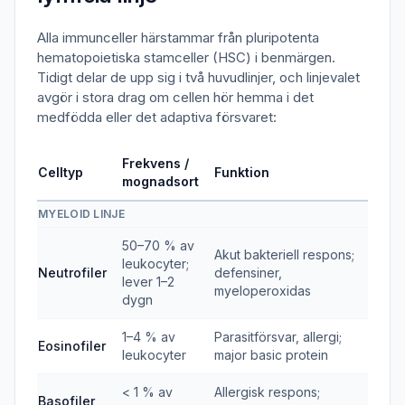
Alla immunceller härstammar från pluripotenta
hematopoietiska stamceller (HSC) i benmärgen.
Tidigt delar de upp sig i två huvudlinjer, och linjevalet
avgör i stora drag om cellen hör hemma i det
medfödda eller det adaptiva försvaret:
Frekvens /
Celltyp
Funktion
mognadsort
MYELOID LINJE
50–70 % av
Akut bakteriell respons;
leukocyter;
Neutrofiler
defensiner,
lever 1–2
myeloperoxidas
dygn
1–4 % av
Parasitförsvar, allergi;
Eosinofiler
leukocyter
major basic protein
< 1 % av
Allergisk respons;
Basofiler