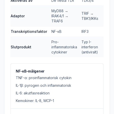
Aktiveras av
De flesta TLR
TLR3/4
MyD88 →
TRIF →
Adaptor
IRAK4/1 →
TBK1/IKKε
TRAF6
Transkriptionsfaktor
NF-κB
IRF3
Pro-
Typ I-
Slutprodukt
inflammatoriska
interferon
cytokiner
(antiviralt)
NF-κB-målgener
TNF-α: proinflammatorisk cytokin
IL-1β: pyrogen och inflammatorisk
IL-6: akutfasreaktion
Kemokiner: IL-8, MCP-1