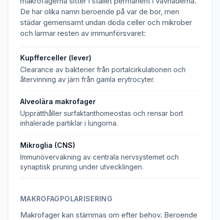
makrofagerna sitter i stället permanent i vävnaderna.
De har olika namn beroende på var de bor, men
städar gemensamt undan döda celler och mikrober
och larmar resten av immunförsvaret:
Kupfferceller (lever)
Clearance av bakterier från portalcirkulationen och
återvinning av järn från gamla erytrocyter.
Alveolära makrofager
Upprätthåller surfaktanthomeostas och rensar bort
inhalerade partiklar i lungorna.
Mikroglia (CNS)
Immunövervakning av centrala nervsystemet och
synaptisk pruning under utvecklingen.
MAKROFAGPOLARISERING
Makrofager kan stämmas om efter behov. Beroende