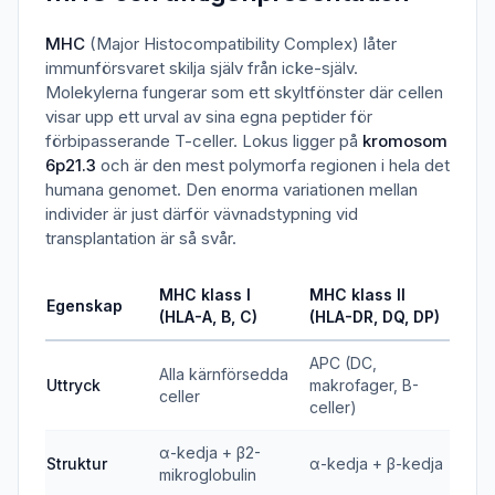
MHC
(Major Histocompatibility Complex) låter
immunförsvaret skilja själv från icke-själv.
Molekylerna fungerar som ett skyltfönster där cellen
visar upp ett urval av sina egna peptider för
förbipasserande T-celler. Lokus ligger på
kromosom
6p21.3
och är den mest polymorfa regionen i hela det
humana genomet. Den enorma variationen mellan
individer är just därför vävnadstypning vid
transplantation är så svår.
MHC klass I
MHC klass II
Egenskap
(HLA-A, B, C)
(HLA-DR, DQ, DP)
APC (DC,
Alla kärnförsedda
Uttryck
makrofager, B-
celler
celler)
α-kedja + β2-
Struktur
α-kedja + β-kedja
mikroglobulin