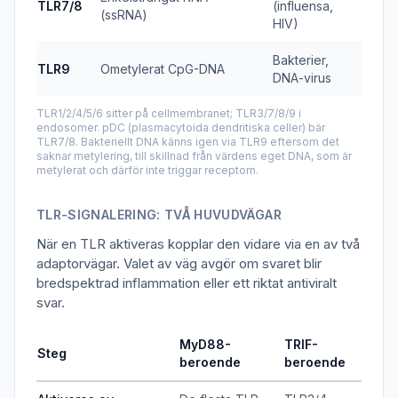
TLR7/8
(influensa,
(ssRNA)
HIV)
Bakterier,
TLR9
Ometylerat CpG-DNA
DNA-virus
TLR1/2/4/5/6 sitter på cellmembranet; TLR3/7/8/9 i
endosomer. pDC (plasmacytoida dendritiska celler) bär
TLR7/8. Bakteriellt DNA känns igen via TLR9 eftersom det
saknar metylering, till skillnad från värdens eget DNA, som är
metylerat och därför inte triggar receptorn.
TLR-SIGNALERING: TVÅ HUVUDVÄGAR
När en TLR aktiveras kopplar den vidare via en av två
adaptorvägar. Valet av väg avgör om svaret blir
bredspektrad inflammation eller ett riktat antiviralt
svar.
MyD88-
TRIF-
Steg
beroende
beroende