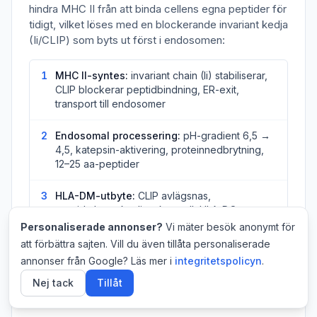
hindra MHC II från att binda cellens egna peptider för
tidigt, vilket löses med en blockerande invariant kedja
(Ii/CLIP) som byts ut först i endosomen:
1
MHC II-syntes:
invariant chain (Ii) stabiliserar,
CLIP blockerar peptidbindning, ER-exit,
transport till endosomer
2
Endosomal processering:
pH-gradient 6,5 →
4,5, katepsin-aktivering, proteinnedbrytning,
12–25 aa-peptider
3
HLA-DM-utbyte:
CLIP avlägsnas,
peptidutbyte, kvalitetskontroll, HLA-DO-
reglering
Personaliserade annonser?
Vi mäter besök anonymt för
att förbättra sajten. Vill du även tillåta personaliserade
4
CD4+-aktivering:
MIIC-fusion med membran,
annonser från Google? Läs mer i
integritetspolicyn
.
MHC II-klustring, TCR-scanning, kostimulering
Nej tack
Tillåt
(CD80/86)