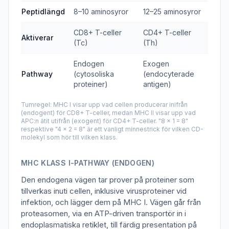
Peptidlängd
8–10 aminosyror
12–25 aminosyror
CD8+ T-celler
CD4+ T-celler
Aktiverar
(Tc)
(Th)
Endogen
Exogen
Pathway
(cytosoliska
(endocyterade
proteiner)
antigen)
Tumregel: MHC I visar upp vad cellen producerar inifrån
(endogent) för CD8+ T-celler, medan MHC II visar upp vad
APC:n ätit utifrån (exogent) för CD4+ T-celler. "8 × 1 = 8"
respektive "4 × 2 = 8" är ett vanligt minnestrick för vilken CD-
molekyl som hör till vilken klass.
MHC KLASS I-PATHWAY (ENDOGEN)
Den endogena vägen tar prover på proteiner som
tillverkas inuti cellen, inklusive virusproteiner vid
infektion, och lägger dem på MHC I. Vägen går från
proteasomen, via en ATP-driven transportör in i
endoplasmatiska retiklet, till färdig presentation på