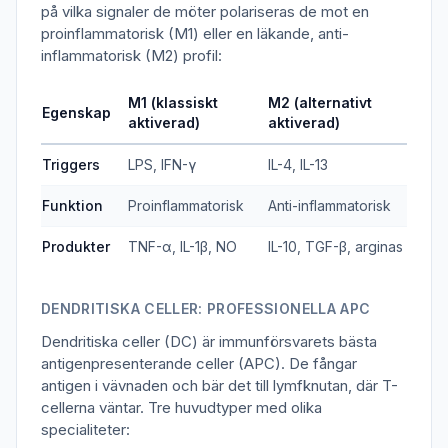
på vilka signaler de möter polariseras de mot en
proinflammatorisk (M1) eller en läkande, anti-
inflammatorisk (M2) profil:
M1 (klassiskt
M2 (alternativt
Egenskap
aktiverad)
aktiverad)
Triggers
LPS, IFN-γ
IL-4, IL-13
Funktion
Proinflammatorisk
Anti-inflammatorisk
Produkter
TNF-α, IL-1β, NO
IL-10, TGF-β, arginas
DENDRITISKA CELLER: PROFESSIONELLA APC
Dendritiska celler (DC) är immunförsvarets bästa
antigenpresenterande celler (APC). De fångar
antigen i vävnaden och bär det till lymfknutan, där T-
cellerna väntar. Tre huvudtyper med olika
specialiteter: