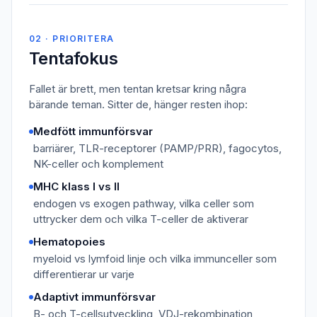
02 · PRIORITERA
Tentafokus
Fallet är brett, men tentan kretsar kring några
bärande teman. Sitter de, hänger resten ihop:
Medfött immunförsvar
barriärer, TLR-receptorer (PAMP/PRR), fagocytos,
NK-celler och komplement
MHC klass I vs II
endogen vs exogen pathway, vilka celler som
uttrycker dem och vilka T-celler de aktiverar
Hematopoies
myeloid vs lymfoid linje och vilka immunceller som
differentierar ur varje
Adaptivt immunförsvar
B- och T-cellsutveckling, VDJ-rekombination,