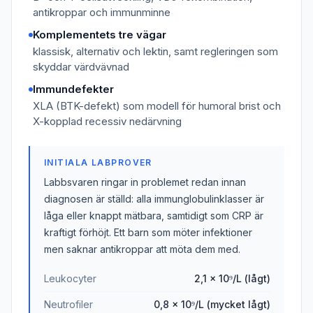
antikroppar och immunminne
Komplementets tre vägar
klassisk, alternativ och lektin, samt regleringen som
skyddar värdvävnad
Immundefekter
XLA (BTK-defekt) som modell för humoral brist och
X-kopplad recessiv nedärvning
INITIALA LABPROVER
Labbsvaren ringar in problemet redan innan
diagnosen är ställd: alla immunglobulinklasser är
låga eller knappt mätbara, samtidigt som CRP är
kraftigt förhöjt. Ett barn som möter infektioner
men saknar antikroppar att möta dem med.
Leukocyter
2,1 × 10⁹/L (lågt)
Neutrofiler
0,8 × 10⁹/L (mycket lågt)