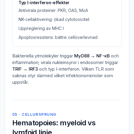
Typ I-interferon-effekter
Antivirala proteiner: PKR, OAS, MxA
NK-cellaktivering: ökad cytotoxicitet
Uppreglering av MHC I
Apoptosresistens: bättre cellöverlevnad
Bakteriella ytmolekyler triggar
MyD88 → NF-κB
och
inflammation; virala nukleinsyror i endosomer triggar
TRIF → IRF3
och typ I-interferon. Vilken TLR som
saknas styr därmed vilket infektionsmönster som
uppstår.
05 · CELLURSPRUNG
Hematopoies: myeloid vs
lymfoid linje