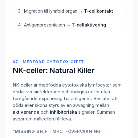
3
Migration till lymfoid organ
→ T-cellkontakt
4
Antigenpresentation
→ T-cellaktivering
07 · MEDFÖDD CYTOTOXICITET
NK-celler: Natural Killer
NK-celler är medfödda cytotoxiska lymfocyter som
dödar virusinfekterade och maligna celler utan
föregående exponering för antigenet. Beslutet att
döda eller skona styrs av en avvägning mellan
aktiverande
och
inhibitoriska
signaler. Summan
avgör om målcellen får leva.
"MISSING SELF": MHC I-ÖVERVAKNING