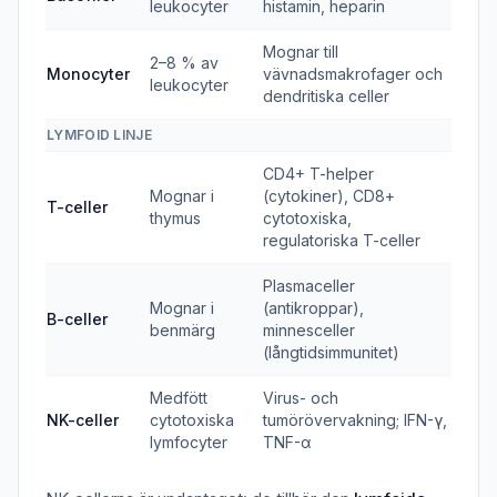
leukocyter
histamin, heparin
Mognar till
2–8 % av
Monocyter
vävnadsmakrofager och
leukocyter
dendritiska celler
LYMFOID LINJE
CD4+ T-helper
Mognar i
(cytokiner), CD8+
T-celler
thymus
cytotoxiska,
regulatoriska T-celler
Plasmaceller
Mognar i
(antikroppar),
B-celler
benmärg
minnesceller
(långtidsimmunitet)
Medfött
Virus- och
NK-celler
cytotoxiska
tumörövervakning; IFN-γ,
lymfocyter
TNF-α