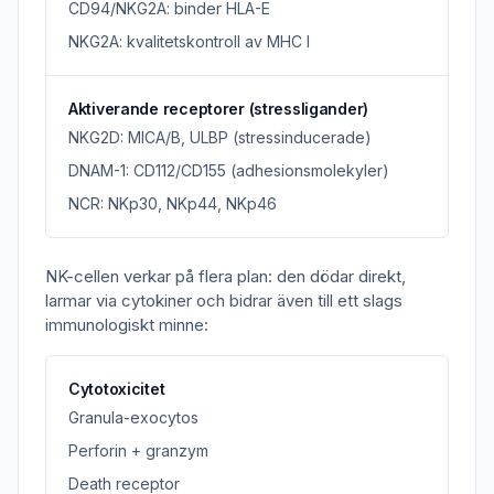
CD94/NKG2A: binder HLA-E
NKG2A: kvalitetskontroll av MHC I
Aktiverande receptorer (stressligander)
NKG2D: MICA/B, ULBP (stressinducerade)
DNAM-1: CD112/CD155 (adhesionsmolekyler)
NCR: NKp30, NKp44, NKp46
NK-cellen verkar på flera plan: den dödar direkt,
larmar via cytokiner och bidrar även till ett slags
immunologiskt minne:
Cytotoxicitet
Granula-exocytos
Perforin + granzym
Death receptor