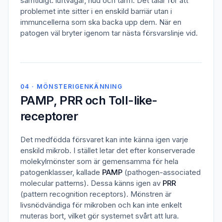
samtidigt: luftvägar, hud och tarm. Det talar för att
problemet inte sitter i en enskild barriär utan i
immuncellerna som ska backa upp dem. När en
patogen väl bryter igenom tar nästa försvarslinje vid.
04 · MÖNSTERIGENKÄNNING
PAMP, PRR och Toll-like-
receptorer
Det medfödda försvaret kan inte känna igen varje
enskild mikrob. I stället letar det efter konserverade
molekylmönster som är gemensamma för hela
patogenklasser, kallade
PAMP
(pathogen-associated
molecular patterns). Dessa känns igen av
PRR
(pattern recognition receptors). Mönstren är
livsnödvändiga för mikroben och kan inte enkelt
muteras bort, vilket gör systemet svårt att lura.