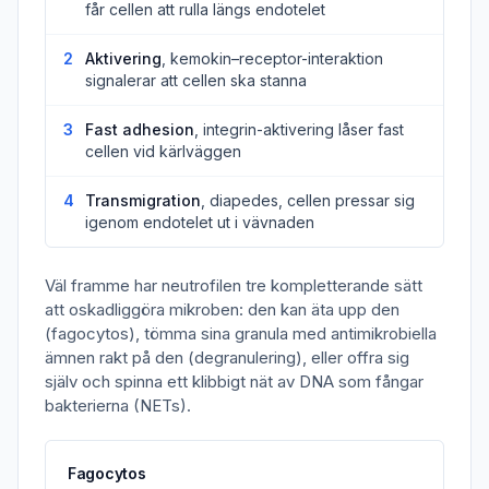
får cellen att rulla längs endotelet
2
Aktivering
, kemokin–receptor-interaktion
signalerar att cellen ska stanna
3
Fast adhesion
, integrin-aktivering låser fast
cellen vid kärlväggen
4
Transmigration
, diapedes, cellen pressar sig
igenom endotelet ut i vävnaden
Väl framme har neutrofilen tre kompletterande sätt
att oskadliggöra mikroben: den kan äta upp den
(fagocytos), tömma sina granula med antimikrobiella
ämnen rakt på den (degranulering), eller offra sig
själv och spinna ett klibbigt nät av DNA som fångar
bakterierna (NETs).
Fagocytos