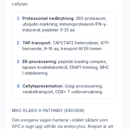
cellytan:
1
Proteasomal nedbrytning:
26S-proteasom,
ubiquitin-märkning; immunoproteasom IFN-γ-
inducerat; peptider 3–25 aa
2
TAP-transport:
TAP1/TAP2-heterodimer, ATP-
beroende, 8–16 aa, transport till ER-lumen
3
ER-processering:
peptide loading complex,
tapasin-kvalitetskontroll, ERAP1-trimning, MHC
I-stabilisering
4
Cellytepresentation:
Golgi-processering,
vesikeltransport, CD8+ T-cellövervakning
MHC KLASS II-PATHWAY (EXOGEN)
Den exogena vägen hanterar i stället sådant som
APC:n tagit upp utifrån via endocytos. Knepet är att