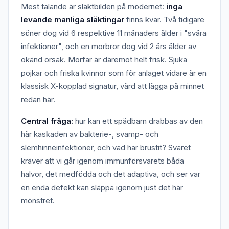
Mest talande är släktbilden på mödernet:
inga
levande manliga släktingar
finns kvar. Två tidigare
söner dog vid 6 respektive 11 månaders ålder i "svåra
infektioner", och en morbror dog vid 2 års ålder av
okänd orsak. Morfar är däremot helt frisk. Sjuka
pojkar och friska kvinnor som för anlaget vidare är en
klassisk X-kopplad signatur, värd att lägga på minnet
redan här.
Central fråga:
hur kan ett spädbarn drabbas av den
här kaskaden av bakterie-, svamp- och
slemhinneinfektioner, och vad har brustit? Svaret
kräver att vi går igenom immunförsvarets båda
halvor, det medfödda och det adaptiva, och ser var
en enda defekt kan släppa igenom just det här
mönstret.