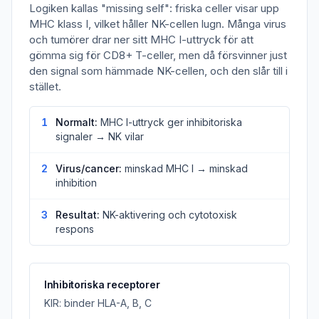
Logiken kallas "missing self": friska celler visar upp
MHC klass I, vilket håller NK-cellen lugn. Många virus
och tumörer drar ner sitt MHC I-uttryck för att
gömma sig för CD8+ T-celler, men då försvinner just
den signal som hämmade NK-cellen, och den slår till i
stället.
1
Normalt:
MHC I-uttryck ger inhibitoriska
signaler → NK vilar
2
Virus/cancer:
minskad MHC I → minskad
inhibition
3
Resultat:
NK-aktivering och cytotoxisk
respons
Inhibitoriska receptorer
KIR: binder HLA-A, B, C