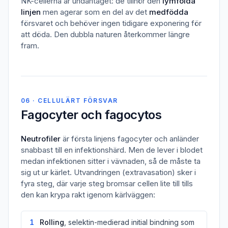
NK-cellerna är undantaget: de tillhör den
lymfoida
linjen
men agerar som en del av det
medfödda
försvaret och behöver ingen tidigare exponering för
att döda. Den dubbla naturen återkommer längre
fram.
06 · CELLULÄRT FÖRSVAR
Fagocyter och fagocytos
Neutrofiler
är första linjens fagocyter och anländer
snabbast till en infektionshärd. Men de lever i blodet
medan infektionen sitter i vävnaden, så de måste ta
sig ut ur kärlet. Utvandringen (extravasation) sker i
fyra steg, där varje steg bromsar cellen lite till tills
den kan krypa rakt igenom kärlväggen:
1
Rolling
, selektin-medierad initial bindning som