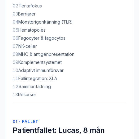
02
Tentafokus
03
Barriärer
04
Mönsterigenkänning (TLR)
05
Hematopoies
06
Fagocyter & fagocytos
07
NK-celler
08
MHC & antigenpresentation
09
Komplementsystemet
10
Adaptivt immunförsvar
11
Fallintegration: XLA
12
Sammanfattning
13
Resurser
01 · FALLET
Patientfallet: Lucas, 8 mån