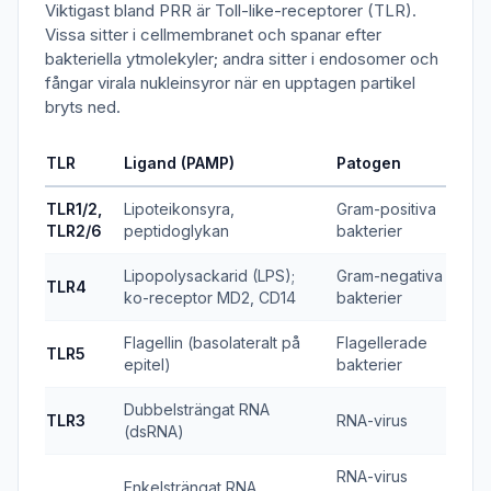
Viktigast bland PRR är Toll-like-receptorer (TLR).
Vissa sitter i cellmembranet och spanar efter
bakteriella ytmolekyler; andra sitter i endosomer och
fångar virala nukleinsyror när en upptagen partikel
bryts ned.
TLR
Ligand (PAMP)
Patogen
TLR1/2,
Lipoteikonsyra,
Gram-positiva
TLR2/6
peptidoglykan
bakterier
Lipopolysackarid (LPS);
Gram-negativa
TLR4
ko-receptor MD2, CD14
bakterier
Flagellin (basolateralt på
Flagellerade
TLR5
epitel)
bakterier
Dubbelsträngat RNA
TLR3
RNA-virus
(dsRNA)
RNA-virus
Enkelsträngat RNA