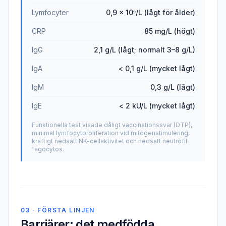
Lymfocyter
0,9 × 10⁹/L (lågt för ålder)
CRP
85 mg/L (högt)
IgG
2,1 g/L (lågt; normalt 3–8 g/L)
IgA
< 0,1 g/L (mycket lågt)
IgM
0,3 g/L (lågt)
IgE
< 2 kU/L (mycket lågt)
Funktionella test visade dåligt vaccinationssvar (DTP),
minimal lymfocytproliferation vid mitogenstimulering,
kraftigt nedsatt NK-cellaktivitet och nedsatt neutrofil
fagocytos.
03 · FÖRSTA LINJEN
Barriärer: det medfödda