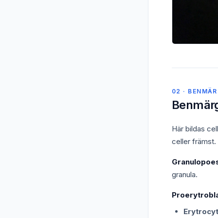
02 · BENMÄ
Benmärg
Här bildas cell
celler främst.
Granulopoes
granula.
Proerytrobla
Erytrocyt