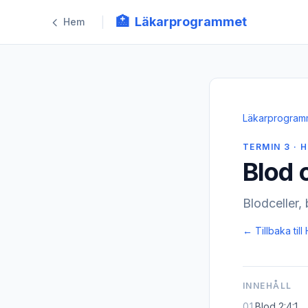
🏥
Läkarprogrammet
|
Hem
Läkarprogram
TERMIN 3 · 
Blod 
Blodceller,
← Tillbaka till 
INNEHÅLL
01
Blod 2:4:1