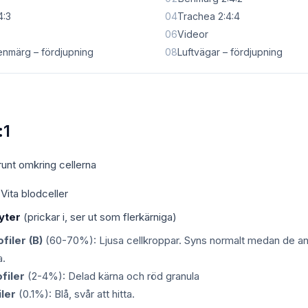
4:3
04
Trachea 2:4:4
06
Videor
enmärg – fördjupning
08
Luftvägar – fördjupning
:1
unt omkring cellerna
Vita blodceller
yter
(prickar i, ser ut som flerkärniga)
filer (B)
(60-70%): Ljusa cellkroppar. Syns normalt medan de an
a.
filer
(2-4%): Delad kärna och röd granula
ler
(0.1%): Blå, svår att hitta.