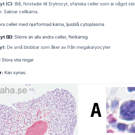
yt (C):
Blå, förstadie till Erytrocyt, sfäriska celler som är något st
r. Saknar cellkärna.
ra celler med njurformad kärna, ljusblå cytoplasma
t (B):
Större än alla andra celler, flerkärnig
yt:
De små blobbar som åker av från megakaryocyter
:
Stora vita ringar
r:
Kan synas.