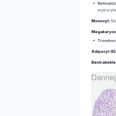
Reticuloc
erytrocyte
Monocyt:
Sto
Megakaryocy
Tromboc
Adipocyt (E)
Bentrabekle