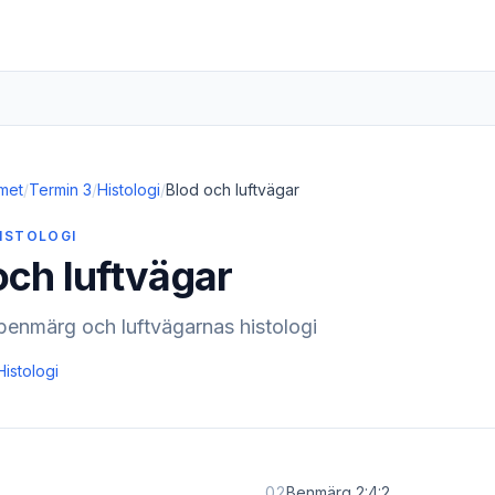
met
/
Termin 3
/
Histologi
/
Blod och luftvägar
HISTOLOGI
och luftvägar
 benmärg och luftvägarnas histologi
Histologi
02
Benmärg 2:4:2