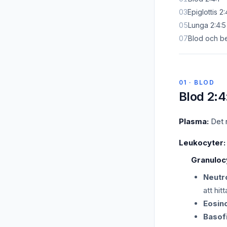
03
Epiglottis 2:
05
Lunga 2:4:5
07
Blod och b
01 · BLOD
Blod 2:4
Plasma:
Det r
Leukocyter:
Granuloc
Neutro
att hitt
Eosino
Basofi