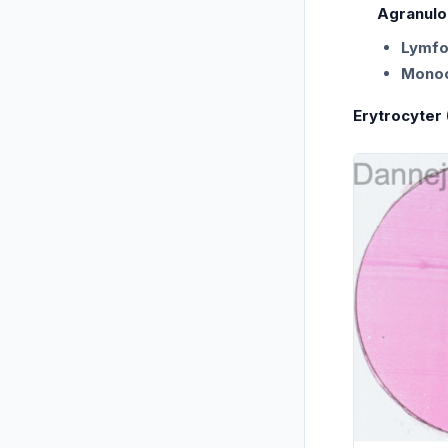
Agranulo
Lymfo
Monoc
Erytrocyter 