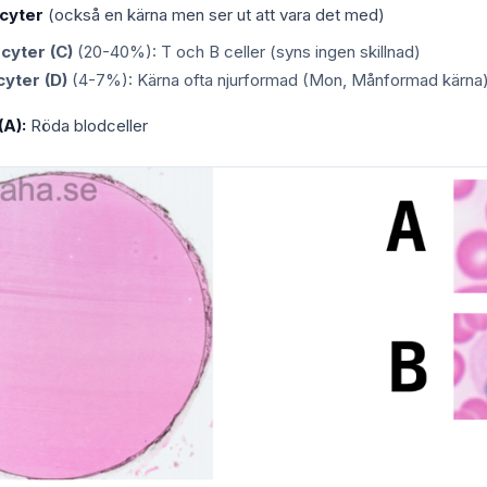
cyter
(också en kärna men ser ut att vara det med)
cyter (C)
(20-40%): T och B celler (syns ingen skillnad)
yter (D)
(4-7%): Kärna ofta njurformad (Mon, Månformad kärna
(A):
Röda blodceller