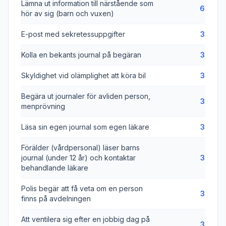
Lämna ut information till närstående som
6
hör av sig (barn och vuxen)
E-post med sekretessuppgifter
3
Kolla en bekants journal på begäran
3
Skyldighet vid olämplighet att köra bil
3
Begära ut journaler för avliden person,
3
menprövning
Läsa sin egen journal som egen läkare
3
Förälder (vårdpersonal) läser barns
journal (under 12 år) och kontaktar
3
behandlande läkare
Polis begär att få veta om en person
3
finns på avdelningen
Att ventilera sig efter en jobbig dag på
3