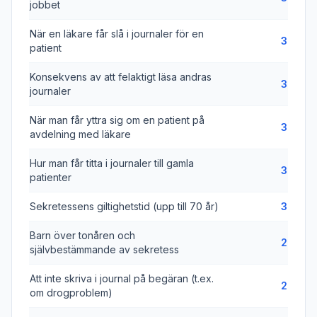
jobbet
När en läkare får slå i journaler för en
3
patient
Konsekvens av att felaktigt läsa andras
3
journaler
När man får yttra sig om en patient på
3
avdelning med läkare
Hur man får titta i journaler till gamla
3
patienter
Sekretessens giltighetstid (upp till 70 år)
3
Barn över tonåren och
2
självbestämmande av sekretess
Att inte skriva i journal på begäran (t.ex.
2
om drogproblem)