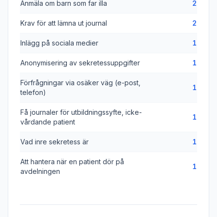
Anmäla om barn som far illa
2
Krav för att lämna ut journal
2
Inlägg på sociala medier
1
Anonymisering av sekretessuppgifter
1
Förfrågningar via osäker väg (e-post,
1
telefon)
Få journaler för utbildningssyfte, icke-
1
vårdande patient
Vad inre sekretess är
1
Att hantera när en patient dör på
1
avdelningen