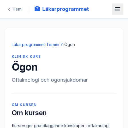
🏥
Läkarprogrammet
|
Hem
Läkarprogrammet
/
Termin
7
/
Ögon
KLINISK KURS
Ögon
Oftalmologi och ögonsjukdomar
OM KURSEN
Om kursen
Kursen ger grundläggande kunskaper i oftalmologi