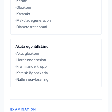
Keratit
Glaukom
Katarakt
Makuladegeneration
Diabetesretinopati
Akuta ögontillstånd
Akut glaukom
Hornhinneerosion
Främmande kropp
Kemisk ögonskada
Näthinneavlossning
EXAMINATION