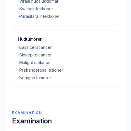
Virala hudsjukdomar
Svampinfektioner
Parasitära infektioner
Hudtumörer
Basalcellscancer
Skivepitelcancer
Malignt melanom
Prekancerösa lesioner
Benigna tumörer
EXAMINATION
Examination