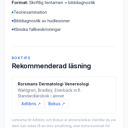
Format:
Skriftlig tentamen + bilddiagnostik
Teoriexamination
Bilddiagnostik av hudlesioner
Kliniska fallbeskrivningar
BOKTIPS
Rekommenderad läsning
Rorsmans Dermatologi Venereologi
Wahlgren, Bradley, Enerbäck m.fl. ·
Standardlärobok i ämnet
Adlibris ↗
Bokus ↗
Länkarna till Adlibris och Bokus är annonslänkar. Handlar du via
dem kan sidan få en liten ersättning, utan extra kostnad för