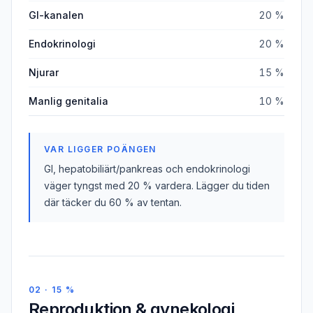
GI-kanalen
20 %
Endokrinologi
20 %
Njurar
15 %
Manlig genitalia
10 %
VAR LIGGER POÄNGEN
GI, hepatobiliärt/pankreas och endokrinologi
väger tyngst med 20 % vardera. Lägger du tiden
där täcker du 60 % av tentan.
02 · 15 %
Reproduktion & gynekologi