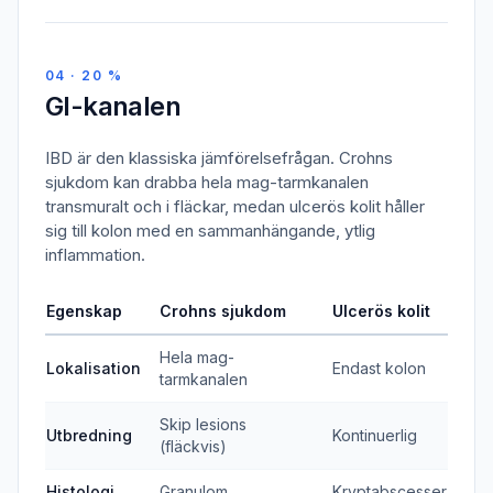
04 · 20 %
GI-kanalen
IBD är den klassiska jämförelsefrågan. Crohns
sjukdom kan drabba hela mag-tarmkanalen
transmuralt och i fläckar, medan ulcerös kolit håller
sig till kolon med en sammanhängande, ytlig
inflammation.
Egenskap
Crohns sjukdom
Ulcerös kolit
Hela mag-
Lokalisation
Endast kolon
tarmkanalen
Skip lesions
Utbredning
Kontinuerlig
(fläckvis)
Histologi
Granulom
Kryptabscesser