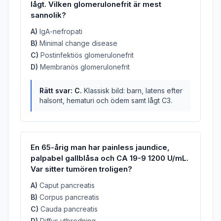
lågt. Vilken glomerulonefrit är mest
sannolik?
A
)
IgA-nefropati
B
)
Minimal change disease
C
)
Postinfektiös glomerulonefrit
D
)
Membranös glomerulonefrit
Rätt svar:
C
.
Klassisk bild: barn, latens efter
halsont, hematuri och ödem samt lågt C3.
En 65-årig man har painless jaundice,
palpabel gallblåsa och CA 19-9 1200 U/mL.
Var sitter tumören troligen?
A
)
Caput pancreatis
B
)
Corpus pancreatis
C
)
Cauda pancreatis
D
)
Diffus utbredning