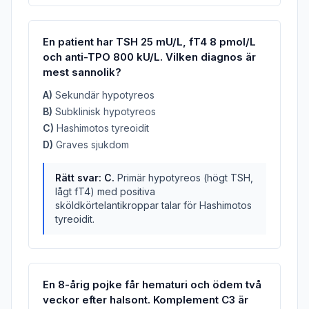
En patient har TSH 25 mU/L, fT4 8 pmol/L
och anti-TPO 800 kU/L. Vilken diagnos är
mest sannolik?
A
)
Sekundär hypotyreos
B
)
Subklinisk hypotyreos
C
)
Hashimotos tyreoidit
D
)
Graves sjukdom
Rätt svar:
C
.
Primär hypotyreos (högt TSH,
lågt fT4) med positiva
sköldkörtelantikroppar talar för Hashimotos
tyreoidit.
En 8-årig pojke får hematuri och ödem två
veckor efter halsont. Komplement C3 är