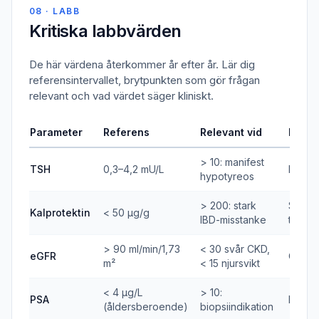
08 · LABB
Kritiska labbvärden
De här värdena återkommer år efter år. Lär dig
referensintervallet, brytpunkten som gör frågan
relevant och vad värdet säger kliniskt.
Parameter
Referens
Relevant vid
Klinis
> 10: manifest
TSH
0,3–4,2 mU/L
Primär
hypotyreos
> 200: stark
Specif
Kalprotektin
< 50 μg/g
IBD-misstanke
tarmin
> 90 ml/min/1,73
< 30 svår CKD,
eGFR
CKD-st
m²
< 15 njursvikt
< 4 μg/L
> 10:
PSA
Prost
(åldersberoende)
biopsiindikation