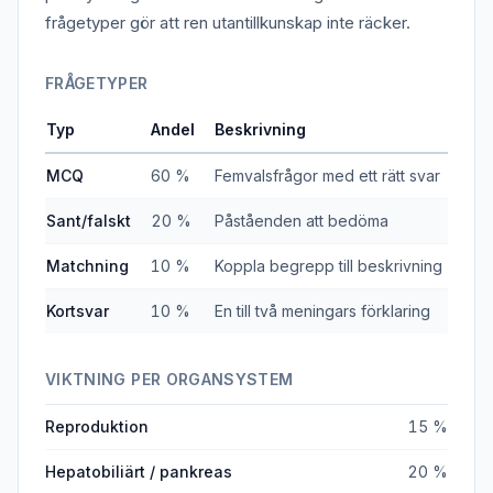
frågetyper gör att ren utantillkunskap inte räcker.
FRÅGETYPER
Typ
Andel
Beskrivning
MCQ
60 %
Femvalsfrågor med ett rätt svar
Sant/falskt
20 %
Påståenden att bedöma
Matchning
10 %
Koppla begrepp till beskrivning
Kortsvar
10 %
En till två meningars förklaring
VIKTNING PER ORGANSYSTEM
Reproduktion
15 %
Hepatobiliärt / pankreas
20 %