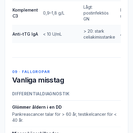
Lågt:
Komplement
Immun
0,9–1,8 g/L
postinfektiös
C3
njurs
GN
> 20: stark
Anti-tTG IgA
< 10 U/mL
Autoim
celiakimisstanke
09 · FALLGROPAR
Vanliga misstag
DIFFERENTIALDIAGNOSTIK
Glömmer åldern i en DD
Pankreascancer talar för
>
60 år, testikelcancer för
<
40 år.