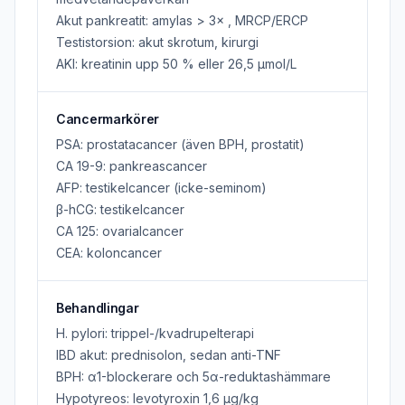
Akut pankreatit: amylas
>
3× , MRCP/ERCP
Testistorsion: akut skrotum, kirurgi
AKI: kreatinin upp 50 % eller 26,5 μmol/L
Cancermarkörer
PSA: prostatacancer (även BPH, prostatit)
CA 19-9: pankreascancer
AFP: testikelcancer (icke-seminom)
β-hCG: testikelcancer
CA 125: ovarialcancer
CEA: koloncancer
Behandlingar
H. pylori: trippel-/kvadrupelterapi
IBD akut: prednisolon, sedan anti-TNF
BPH: α1-blockerare och 5α-reduktashämmare
Hypotyreos: levotyroxin 1,6 μg/kg