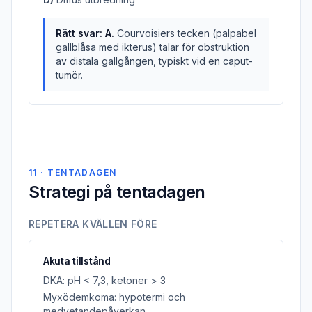
Rätt svar:
A
.
Courvoisiers tecken (palpabel
gallblåsa med ikterus) talar för obstruktion
av distala gallgången, typiskt vid en caput-
tumör.
11 · TENTADAGEN
Strategi på tentadagen
REPETERA KVÄLLEN FÖRE
Akuta tillstånd
DKA: pH
<
7,3, ketoner
>
3
Myxödemkoma: hypotermi och
medvetandepåverkan