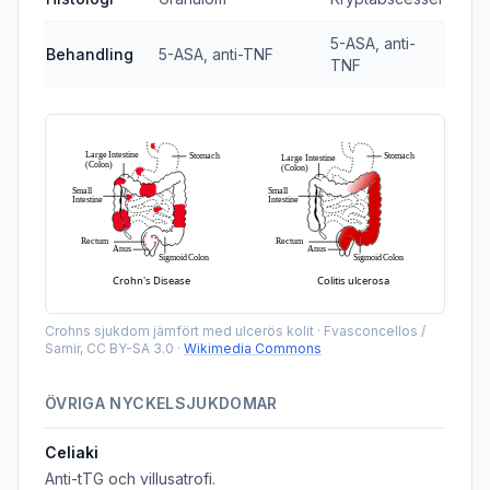
5-ASA, anti-
Behandling
5-ASA, anti-TNF
TNF
Crohns sjukdom jämfört med ulcerös kolit
·
Fvasconcellos /
Samir, CC BY-SA 3.0
·
Wikimedia Commons
ÖVRIGA NYCKELSJUKDOMAR
Celiaki
Anti-tTG och villusatrofi.