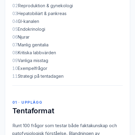
02
Reproduktion & gynekologi
03
Hepatobiliärt & pankreas
04
GI-kanalen
05
Endokrinologi
06
Njurar
07
Manlig genitalia
08
Kritiska labbvärden
09
Vanliga misstag
10
Exempelfrågor
11
Strategi på tentadagen
01 · UPPLÄGG
Tentaformat
Runt 100 frågor som testar både faktakunskap och
patofysiologisk förståelse. Blandningen av