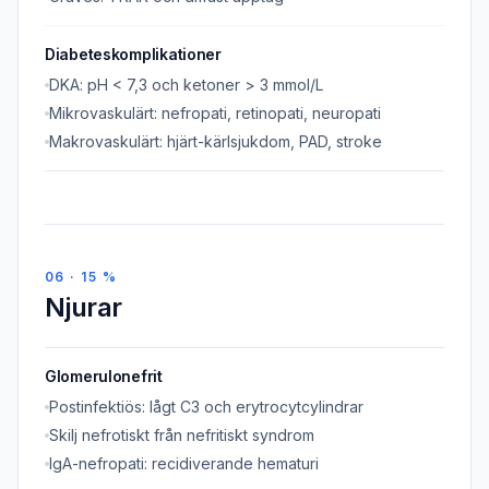
Diabeteskomplikationer
DKA: pH
<
7,3 och ketoner
>
3 mmol/L
Mikrovaskulärt: nefropati, retinopati, neuropati
Makrovaskulärt: hjärt-kärlsjukdom, PAD, stroke
06 · 15 %
Njurar
Glomerulonefrit
Postinfektiös: lågt C3 och erytrocytcylindrar
Skilj nefrotiskt från nefritiskt syndrom
IgA-nefropati: recidiverande hematuri