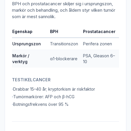
BPH och prostatacancer skiljer sig i ursprungszon,
markör och behandling, och åldern styr vilken tumör
som är mest sannolik.
Egenskap
BPH
Prostatacancer
Ursprungszon
Transitionszon
Perifera zonen
Markör /
PSA, Gleason 6–
α1-blockerare
verktyg
10
TESTIKELCANCER
Drabbar 15–40 år; kryptorkism är riskfaktor
Tumörmarkörer: AFP och β-hCG
Botningsfrekvens över 95 %