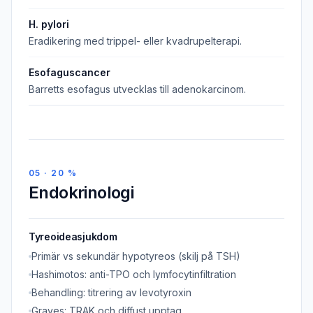
H. pylori
Eradikering med trippel- eller kvadrupelterapi.
Esofaguscancer
Barretts esofagus utvecklas till adenokarcinom.
05 · 20 %
Endokrinologi
Tyreoideasjukdom
Primär vs sekundär hypotyreos (skilj på TSH)
Hashimotos: anti-TPO och lymfocytinfiltration
Behandling: titrering av levotyroxin
Graves: TRAK och diffust upptag