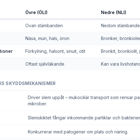
Övre (ÖLI)
Nedre (NLI)
Ovan stämbanden
Nedom stämbande
Näsa, mun, hals, öron
Bronker, bronkioler
tioner
Förkylning, halsont, sinuit, otit
Bronkit, bronkiolit
Oftast självläkande
Kan vara livshotan
NS SKYDDSMEKANISMER
Driver slem uppåt – mukociliär transport som rensar par
mikrober.
Slemskiktet fångar inkommande partiklar och bakterier
Konkurrerar med patogener om plats och näring.