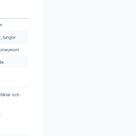
n
, lungor
, pneumoni
de
tiklar och
.