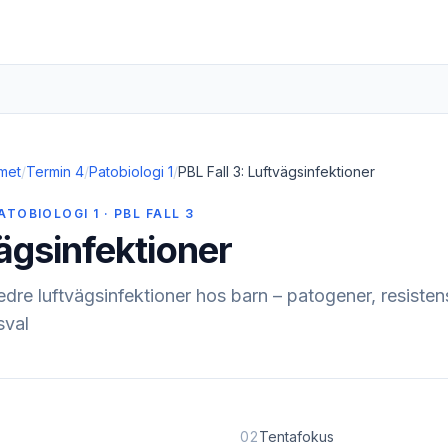
met
/
Termin 4
/
Patobiologi 1
/
PBL Fall 3: Luftvägsinfektioner
ATOBIOLOGI 1 · PBL FALL 3
ägsinfektioner
dre luftvägsinfektioner hos barn – patogener, resiste
sval
02
Tentafokus