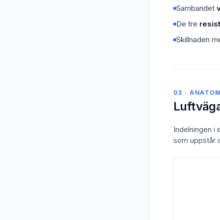
Sambandet
De tre
resi
Skillnaden m
03 · ANATOM
Luftväga
Indelningen i 
som uppstår oc