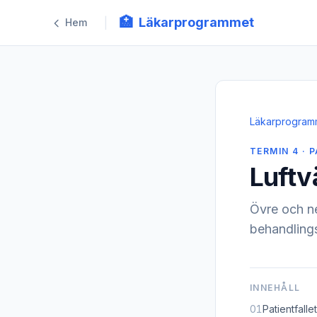
🏥
Läkarprogrammet
|
Hem
Läkarprogram
TERMIN 4 · P
Luftv
Övre och ne
behandling
INNEHÅLL
01
Patientfallet