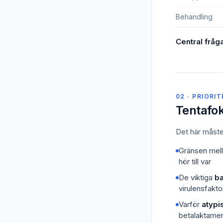
Behandling
Central fråga
02 · PRIORI
Tentafo
Det här måste 
Gränsen mel
hör till var
De viktiga
ba
virulensfakto
Varför
atypi
betalaktame