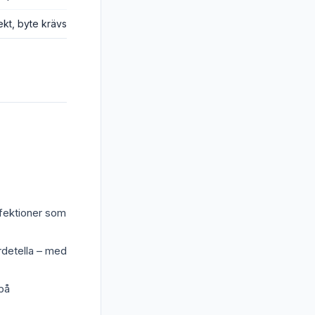
fekt, byte krävs
fektioner som
rdetella – med
på