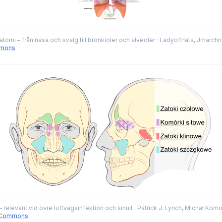
tomi – från näsa och svalg till bronkioler och alveoler
·
LadyofHats, Jmarchn,
mmons
– relevant vid övre luftvägsinfektion och sinuit
·
Patrick J. Lynch, Michał Kom
 Commons