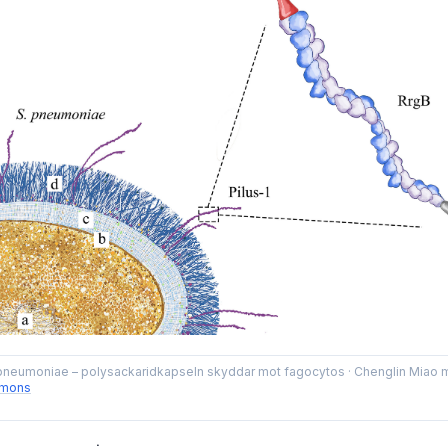
pneumoniae – polysackaridkapseln skyddar mot fagocytos
·
Chenglin Miao m
mmons