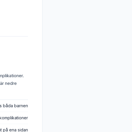
mplikationer.
där nedre
os båda barnen
n komplikationer
rat på ena sidan