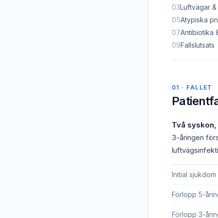
03
Luftvägar &
05
Atypiska p
07
Antibiotika 
09
Fallslutsats
01 · FALLET
Patientfa
Två syskon, 
3-åringen för
luftvägsinfekt
Initial sjukdom
Förlopp 5-åri
Förlopp 3-åri