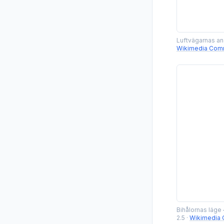
Luftvägarnas ana
Wikimedia Co
Bihålornas läge 
2.5
·
Wikimedia