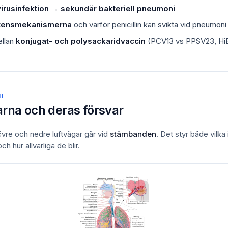
virusinfektion → sekundär bakteriell pneumoni
stensmekanismerna
och varför penicillin kan svikta vid pneumoni
ellan
konjugat- och polysackaridvaccin
(PCV13 vs PPSV23, Hi
I
rna och deras försvar
övre och nedre luftvägar går vid
stämbanden
. Det styr både vilka
h hur allvarliga de blir.