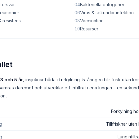
 försvar
04
Bakteriella patogener
neumonier
06
Virus & sekundär infektion
& resistens
08
Vaccination
10
Resurser
llet
3 och 5 år
, insjuknar båda i förkylning. 5-åringen blir frisk utan ko
sämras däremot och utvecklar ett infiltrat i ena lungan – en sekun
ion.
Förkylning h
ng
Tillfrisknar uta
ng
Lunginfilt