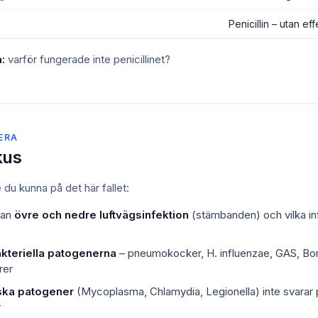
Penicillin – utan ef
:
varför fungerade inte penicillinet?
TERA
kus
du kunna på det här fallet:
lan
övre och nedre luftvägsinfektion
(stämbanden) och vilka in
kteriella patogenerna
– pneumokocker, H. influenzae, GAS, Bo
rer
ska patogener
(Mycoplasma, Chlamydia, Legionella) inte svarar 
r