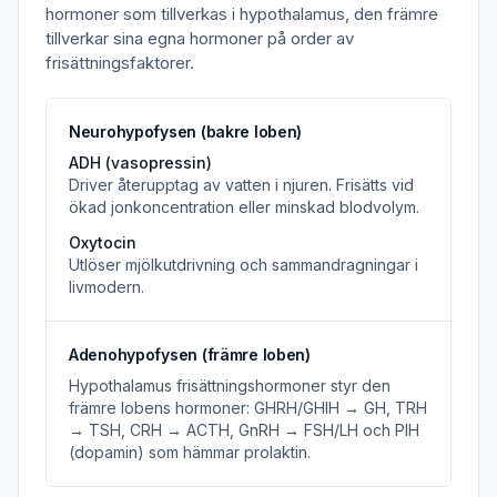
hormoner som tillverkas i hypothalamus, den främre
tillverkar sina egna hormoner på order av
frisättningsfaktorer.
Neurohypofysen (bakre loben)
ADH (vasopressin)
Driver återupptag av vatten i njuren. Frisätts vid
ökad jonkoncentration eller minskad blodvolym.
Oxytocin
Utlöser mjölkutdrivning och sammandragningar i
livmodern.
Adenohypofysen (främre loben)
Hypothalamus frisättningshormoner styr den
främre lobens hormoner: GHRH/GHIH → GH, TRH
→ TSH, CRH → ACTH, GnRH → FSH/LH och PIH
(dopamin) som hämmar prolaktin.