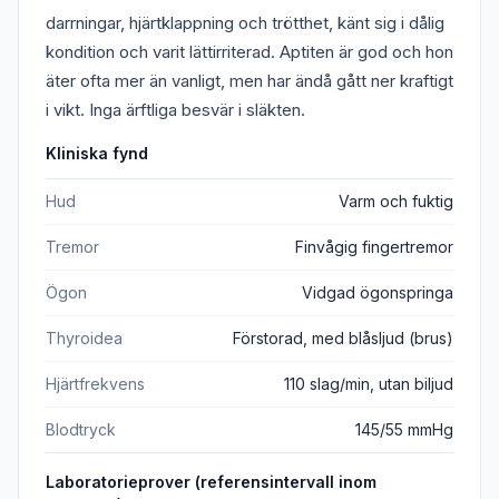
darrningar, hjärtklappning och trötthet, känt sig i dålig
kondition och varit lättirriterad. Aptiten är god och hon
äter ofta mer än vanligt, men har ändå gått ner kraftigt
i vikt. Inga ärftliga besvär i släkten.
Kliniska fynd
Hud
Varm och fuktig
Tremor
Finvågig fingertremor
Ögon
Vidgad ögonspringa
Thyroidea
Förstorad, med blåsljud (brus)
Hjärtfrekvens
110 slag/min, utan biljud
Blodtryck
145/55 mmHg
Laboratorieprover (referensintervall inom