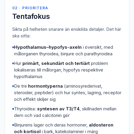
02 · PRIORITERA
Tentafokus
Sikta på helheten snarare än enskilda detaljer. Det här
ska sitta:
Hypothalamus–hypofys-axeln
i översikt, med
målorganen thyroidea, binjure och parathyroidea
Hur
primärt, sekundärt och tertiärt
problem
lokaliseras till målorgan, hypofys respektive
hypothalamus
De tre
hormontyperna
(aminosyrederivat,
steroider, peptider) och hur syntes, lagring, receptor
och effekt skiljer sig
Thyroidea:
syntesen av T3/T4
, skillnaden mellan
dem och vad calcitonin gör
Binjurens lager och deras hormoner,
aldosteron
och kortisol
i bark, katekolaminer i märg