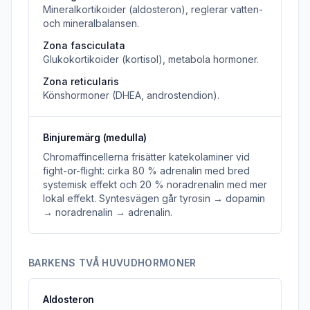
Mineralkortikoider (aldosteron), reglerar vatten-
och mineralbalansen.
Zona fasciculata
Glukokortikoider (kortisol), metabola hormoner.
Zona reticularis
Könshormoner (DHEA, androstendion).
Binjuremärg (medulla)
Chromaffincellerna frisätter katekolaminer vid
fight-or-flight: cirka 80 % adrenalin med bred
systemisk effekt och 20 % noradrenalin med mer
lokal effekt. Syntesvägen går tyrosin → dopamin
→ noradrenalin → adrenalin.
BARKENS TVÅ HUVUDHORMONER
Aldosteron