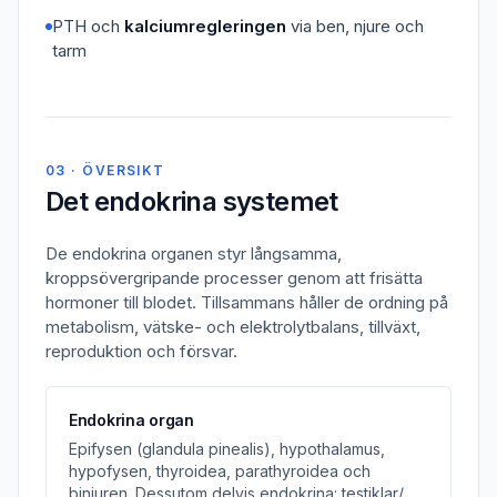
PTH och
kalciumregleringen
via ben, njure och
tarm
03 · ÖVERSIKT
Det endokrina systemet
De endokrina organen styr långsamma,
kroppsövergripande processer genom att frisätta
hormoner till blodet. Tillsammans håller de ordning på
metabolism, vätske- och elektrolytbalans, tillväxt,
reproduktion och försvar.
Endokrina organ
Epifysen (glandula pinealis), hypothalamus,
hypofysen, thyroidea, parathyroidea och
binjuren. Dessutom delvis endokrina: testiklar/