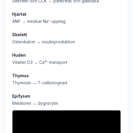
Sekretin och CCK → pankreas och gallblåsa
Hjärtat
ANP → minskar Na⁺-upptag
Skelett
Osteokalcin → insulinproduktion
Huden
Vitamin D3 → Ca²⁺-transport
Thymus
Thymosin → T-cellsmognad
Epifysen
Melatonin → dygnsrytm