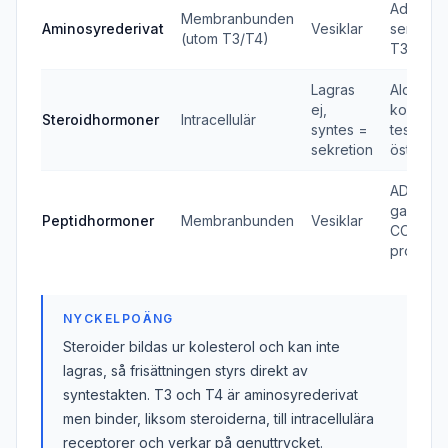
Adrenali
Membranbunden
Aminosyrederivat
Vesiklar
serotoni
(utom T3/T4)
T3, T4
Lagras
Aldoster
ej,
kortisol,
Steroidhormoner
Intracellulär
syntes =
testoste
sekretion
östroge
ADH,
gastrin,
Peptidhormoner
Membranbunden
Vesiklar
CCK, GH
prolaktin
NYCKELPOÄNG
Steroider bildas ur kolesterol och kan inte
lagras, så frisättningen styrs direkt av
syntestakten. T3 och T4 är aminosyrederivat
men binder, liksom steroiderna, till intracellulära
receptorer och verkar på genuttrycket.