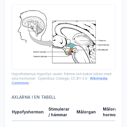
Hypothalamus–hypofys-axeln: främre och bakre loben med
sina hormoner
·
OpenStax College, CC BY 3.0
·
Wikimedia
Commons
AXLARNA I EN TABELL
Stimulerar
Målorganet
Hypofyshormon
Målorgan
/ hämmar
hormon