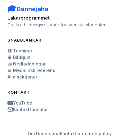
🎓
Dannejaha
Läkarprogrammet
Gratis utbildningsresurser för svenska studenter.
SNABBLÄNKAR
🏥 Terminer
🧠 Bildquiz
📥 Nedladdningar
📖 Medicinsk referens
Alla sektioner
KONTAKT
YouTube
Kontaktformulär
Om Dannejaha
Kontakt
Integritetspolicy