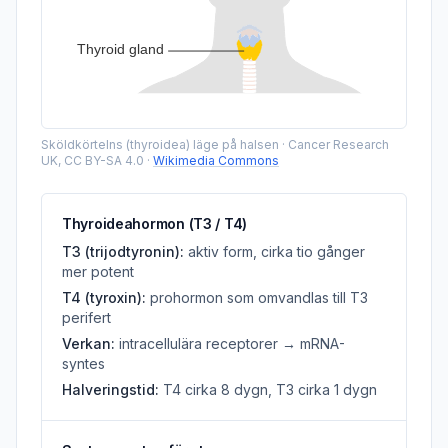
Sköldkörtelns (thyroidea) läge på halsen
·
Cancer Research
UK, CC BY-SA 4.0
·
Wikimedia Commons
Thyroideahormon (T3 / T4)
T3 (trijodtyronin):
aktiv form, cirka tio gånger
mer potent
T4 (tyroxin):
prohormon som omvandlas till T3
perifert
Verkan:
intracellulära receptorer → mRNA-
syntes
Halveringstid:
T4 cirka 8 dygn, T3 cirka 1 dygn