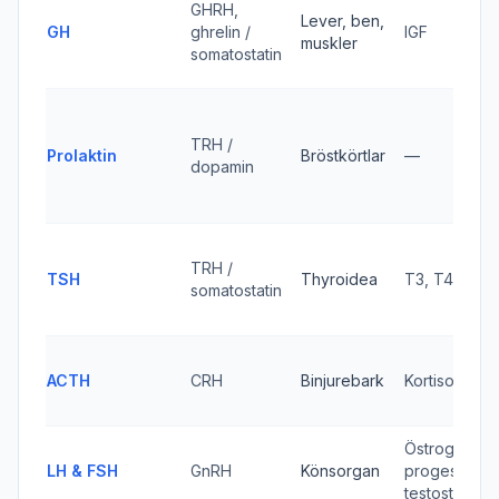
GHRH,
Lever, ben,
GH
ghrelin /
IGF
muskler
somatostatin
TRH /
Prolaktin
Bröstkörtlar
—
dopamin
TRH /
TSH
Thyroidea
T3, T4
somatostatin
ACTH
CRH
Binjurebark
Kortisol
Östrogen,
LH & FSH
GnRH
Könsorgan
progesteron
testosteron