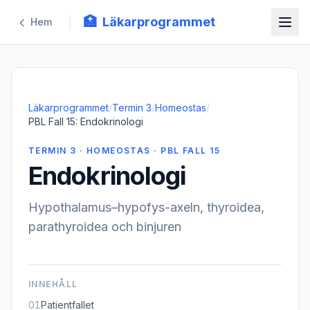
🏥
Läkarprogrammet
|
Hem
Läkarprogrammet
/
Termin 3
/
Homeostas
/
PBL Fall 15: Endokrinologi
TERMIN 3 · HOMEOSTAS · PBL FALL 15
Endokrinologi
Hypothalamus–hypofys-axeln, thyroidea,
parathyroidea och binjuren
INNEHÅLL
01
Patientfallet