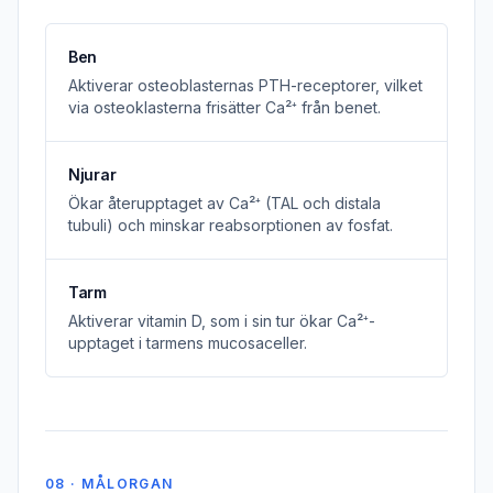
Ben
Aktiverar osteoblasternas PTH-receptorer, vilket
via osteoklasterna frisätter Ca²⁺ från benet.
Njurar
Ökar återupptaget av Ca²⁺ (TAL och distala
tubuli) och minskar reabsorptionen av fosfat.
Tarm
Aktiverar vitamin D, som i sin tur ökar Ca²⁺-
upptaget i tarmens mucosaceller.
08 · MÅLORGAN