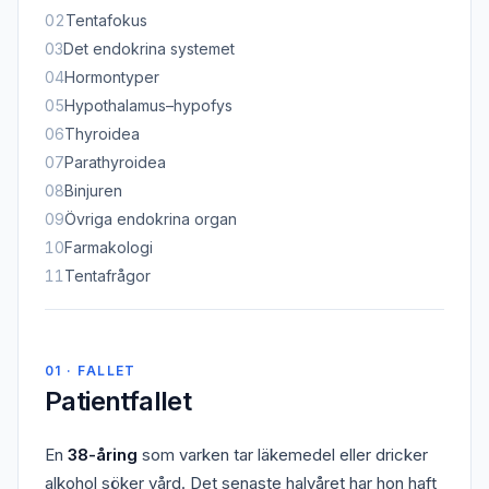
02
Tentafokus
03
Det endokrina systemet
04
Hormontyper
05
Hypothalamus–hypofys
06
Thyroidea
07
Parathyroidea
08
Binjuren
09
Övriga endokrina organ
10
Farmakologi
11
Tentafrågor
01 · FALLET
Patientfallet
En
38-åring
som varken tar läkemedel eller dricker
alkohol söker vård. Det senaste halvåret har hon haft