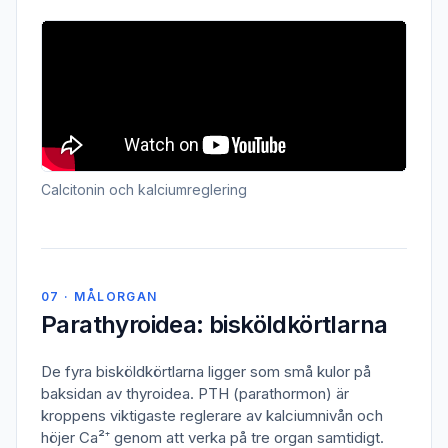
Calcitonin och kalciumreglering
07 · MÅLORGAN
Parathyroidea: bisköldkörtlarna
De fyra bisköldkörtlarna ligger som små kulor på
baksidan av thyroidea. PTH (parathormon) är
kroppens viktigaste reglerare av kalciumnivån och
höjer Ca²⁺ genom att verka på tre organ samtidigt.