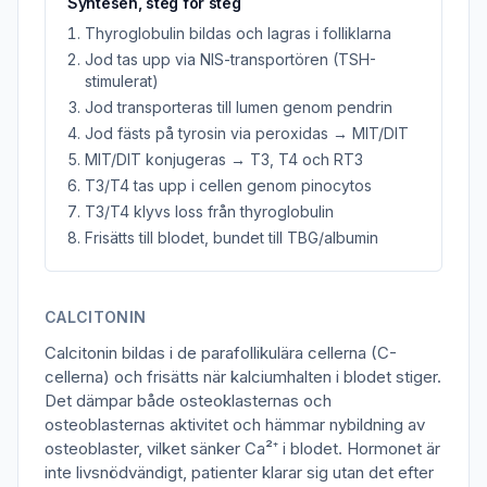
Syntesen, steg för steg
Thyroglobulin bildas och lagras i folliklarna
Jod tas upp via NIS-transportören (TSH-
stimulerat)
Jod transporteras till lumen genom pendrin
Jod fästs på tyrosin via peroxidas → MIT/DIT
MIT/DIT konjugeras → T3, T4 och RT3
T3/T4 tas upp i cellen genom pinocytos
T3/T4 klyvs loss från thyroglobulin
Frisätts till blodet, bundet till TBG/albumin
CALCITONIN
Calcitonin bildas i de parafollikulära cellerna (C-
cellerna) och frisätts när kalciumhalten i blodet stiger.
Det dämpar både osteoklasternas och
osteoblasternas aktivitet och hämmar nybildning av
osteoblaster, vilket sänker Ca²⁺ i blodet. Hormonet är
inte livsnödvändigt, patienter klarar sig utan det efter