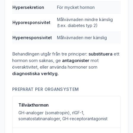
Hypersekretion
För mycket hormon
Målvävnaden mindre känslig
Hyporesponsivitet
(t.ex. diabetes typ 2)
Hyperresponsivitet
Målvävnaden mer känslig
Behandlingen utgår från tre principer:
substituera
ett
hormon som saknas, ge
antagonister
mot
överaktivitet, eller använda hormoner som
diagnostiska verktyg
.
PREPARAT PER ORGANSYSTEM
Tillväxthormon
GH-analoger (somatropin), rIGF-1,
somatostatinanaloger, GH-receptorantagonist