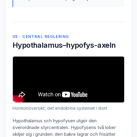
05 · CENTRAL REGLERING
Hypothalamus–hypofys-axeln
Hormonöversikt, det endokrina systemet i stort
Hypothalamus och hypofysen utgör den
överordnade styrcentralen. Hypofysens två lober
skiljer sig i grunden: den bakre lagrar och frisätter