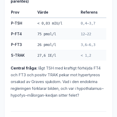
parentes)
Prov
Värde
Referens
P-TSH
< 0,03 mIU/l
0,4–3,7
P-FT4
75 pmol/l
12–22
P-FT3
26 pmol/l
3,6–6,3
S-TRAK
27,6 IE/l
< 1,2
Central fråga:
lågt TSH med kraftigt förhöjda FT4
och FT3 och positiv TRAK pekar mot hypertyreos
orsakad av Graves sjukdom. Vad i den endokrina
regleringen förklarar bilden, och var i hypothalamus–
hypofys–målorgan-kedjan sitter felet?