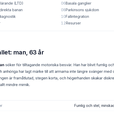
 lärande (LTD)
06
Basala ganglier
ndirekta banan
08
Parkinsons sjukdom
diagnostik
10
Fallintegration
r
12
Resurser
allet: man, 63 år
man
söker för tilltagande motoriska besvär. Han har blivit fumlig och 
h anhöriga har lagt märke till att armarna inte längre svänger med o
ningen är framåtlutad, stegen korta, och högerhanden skakar diskret
 allt mindre mimik.
er
Fumlig och stel, minsk