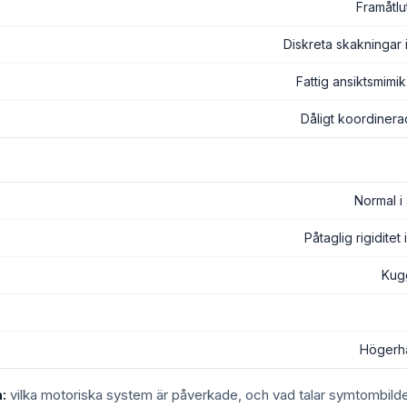
Framåtlu
Diskreta skakningar
Fattig ansiktsmimi
Dåligt koordinera
Normal i
Påtaglig rigidite
Kug
Högerh
:
vilka motoriska system är påverkade, och vad talar symtombild