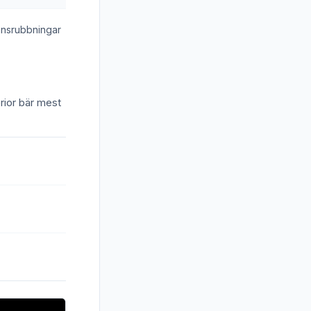
ansrubbningar
erior bär mest