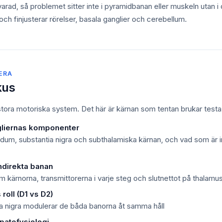
varad, så problemet sitter inte i pyramidbanan eller muskeln utan 
ch finjusterar rörelser, basala ganglier och cerebellum.
TERA
kus
 stora motoriska system. Det här är kärnan som tentan brukar testa
gliernas komponenter
lidum, substantia nigra och subthalamiska kärnan, och vad som är 
indirekta banan
 kärnorna, transmittorerna i varje steg och slutnettot på thalamu
roll (D1 vs D2)
ia nigra modulerar de båda banorna åt samma håll
patofysiologi