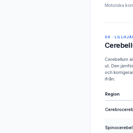
Motoriska kont
04 · LILLHJ
Cerebel
Cerebellum är
ut. Den jämfö
och korrigerar
ifrån:
Region
Cerebrocere
Spinocerebe