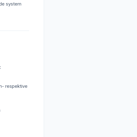
i de system
:
in- respektive
s