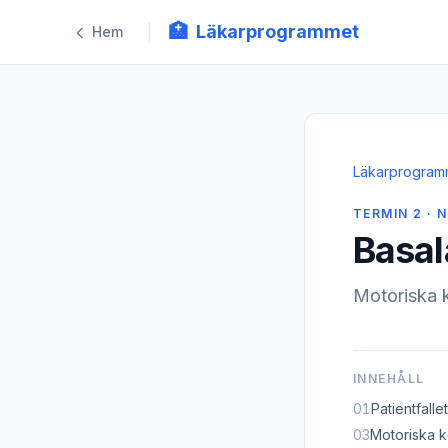
🏥
Läkarprogrammet
|
Hem
Läkarprogram
TERMIN 2 · N
Basal
Motoriska k
INNEHÅLL
01
Patientfallet
03
Motoriska k