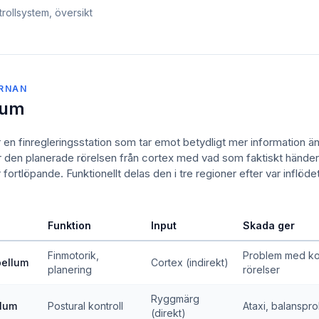
rollsystem, översikt
ÄRNAN
lum
 en finregleringsstation som tar emot betydligt mer information ä
r den planerade rörelsen från cortex med vad som faktiskt händer
 fortlöpande. Funktionellt delas den i tre regioner efter var inflö
Funktion
Input
Skada ger
Finmotorik,
Problem med k
bellum
Cortex (indirekt)
planering
rörelser
Ryggmärg
llum
Postural kontroll
Ataxi, balanspr
(direkt)