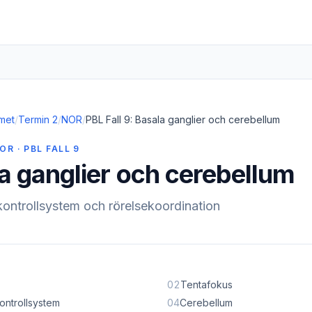
met
/
Termin 2
/
NOR
/
PBL Fall 9: Basala ganglier och cerebellum
OR · PBL FALL 9
a ganglier och cerebellum
ontrollsystem och rörelsekoordination
02
Tentafokus
ontrollsystem
04
Cerebellum