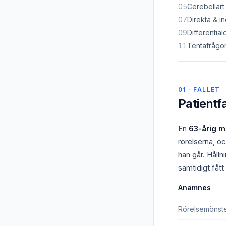
05
Cerebellärt
07
Direkta & i
09
Differential
11
Tentafrågo
01 · FALLET
Patientf
En
63-årig 
rörelserna, oc
han går. Håll
samtidigt fått
Anamnes
Rörelsemönst