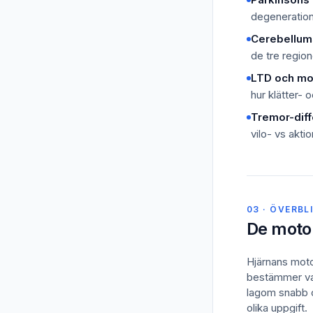
degeneration
Cerebellums
de tre region
LTD och mot
hur klätter- 
Tremor-diff
vilo- vs akt
03 · ÖVERBL
De moto
Hjärnans moto
bestämmer vad 
lagom snabb o
olika uppgift.