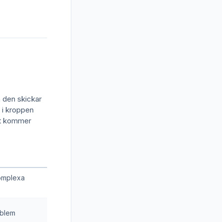
n den skickar
 i kroppen
det kommer
omplexa
oblem