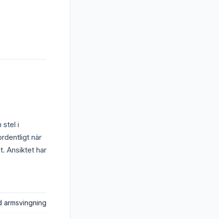
stel i
rdentligt när
. Ansiktet har
ad armsvingning