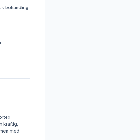
isk behandling
n
ortex
 kraftig,
x, men med