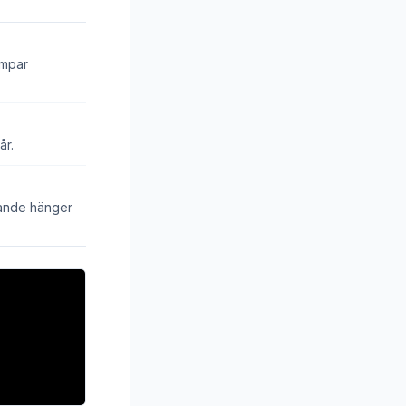
ämpar
år.
örande hänger