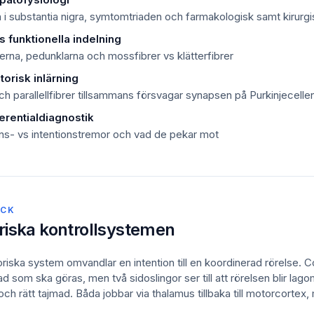
 i substantia nigra, symtomtriaden och farmakologisk samt kirurg
 funktionella indelning
erna, pedunklarna och mossfibrer vs klätterfibrer
orisk inlärning
och parallellfibrer tillsammans försvagar synapsen på Purkinjecelle
erentialdiagnostik
ions- vs intentionstremor och vad de pekar mot
ICK
riska kontrollsystemen
riska system omvandlar en intention till en koordinerad rörelse. C
som ska göras, men två sidoslingor ser till att rörelsen blir lagom
ch rätt tajmad. Båda jobbar via thalamus tillbaka till motorcorte