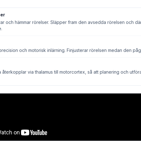
ier
tierar och hämmar rörelser. Släpper fram den avsedda rörelsen och d
.
precision och motorisk inlärning. Finjusterar rörelsen medan den påg
 återkopplar via thalamus till motorcortex, så att planering och utf