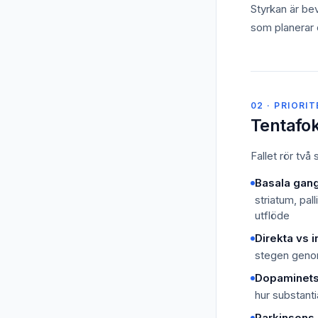
Styrkan är be
som planerar o
02 · PRIORI
Tentafo
Fallet rör två
Basala gan
striatum, pal
utflöde
Direkta vs 
stegen genom
Dopaminets 
hur substant
Parkinsons 