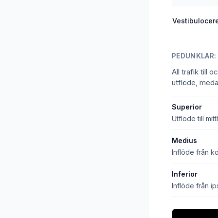
Vestibulocer
PEDUNKLAR:
All trafik til
utflöde, meda
Superior
Utflöde till m
Medius
Inflöde från ko
Inferior
Inflöde från i