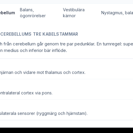
Balans,
Vestibulära
ebellum
Nystagmus, bal
ögonrörelser
kärnor
 CEREBELLUMS TRE KABELSTAMMAR
l och från cerebellum går genom tre par pedunklar. En tumregel: sup
n medius och inferior bär inflöde.
itthjärnan och vidare mot thalamus och cortex.
ntralateral cortex via pons.
psilaterala sensorer (ryggmärg och hjärnstam).