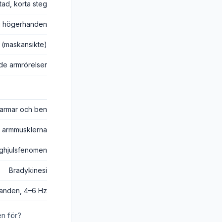
tad, korta steg
 i högerhanden
k (maskansikte)
de armrörelser
 armar och ben
t i armmusklerna
ghjulsfenomen
Bradykinesi
anden, 4–6 Hz
en för?