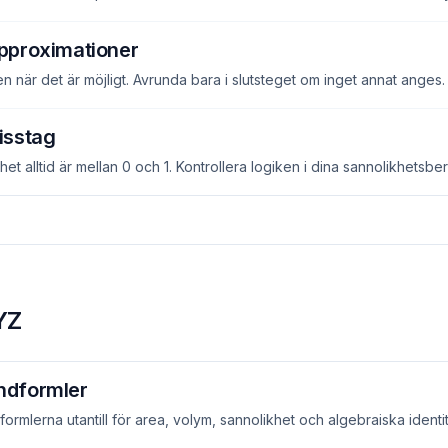
pproximationer
 när det är möjligt. Avrunda bara i slutsteget om inget annat anges.
isstag
het alltid är mellan 0 och 1. Kontrollera logiken i dina sannolikhetsbe
YZ
ndformler
 formlerna utantill för area, volym, sannolikhet och algebraiska identit