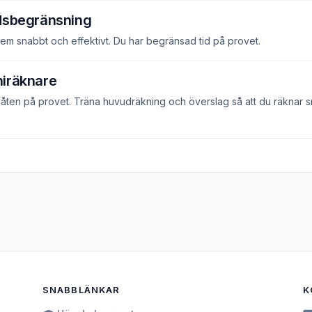
idsbegränsning
lem snabbt och effektivt. Du har begränsad tid på provet.
niräknare
illåten på provet. Träna huvudräkning och överslag så att du räknar 
SNABBLÄNKAR
K