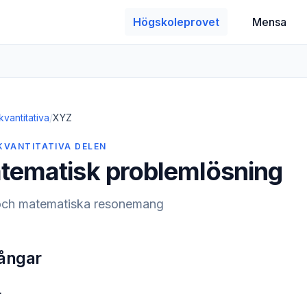
Högskoleprovet
Mensa
kvantitativa
/
XYZ
KVANTITATIVA DELEN
tematisk problemlösning
s och matematiska resonemang
ångar
r