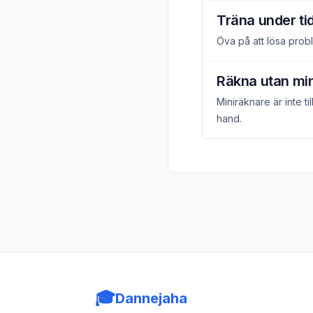
Träna under t
Öva på att lösa prob
Räkna utan mi
Miniräknare är inte t
hand.
🎓
Dannejaha