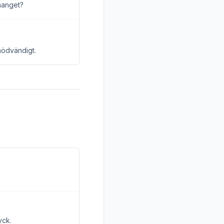
nhanget?
nödvändigt.
.
yck.