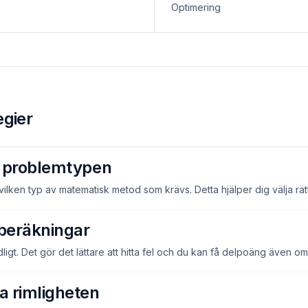
Optimering
egier
ra problemtypen
lken typ av matematisk metod som krävs. Detta hjälper dig välja rätt
 beräkningar
dligt. Det gör det lättare att hitta fel och du kan få delpoäng även om 
ra rimligheten