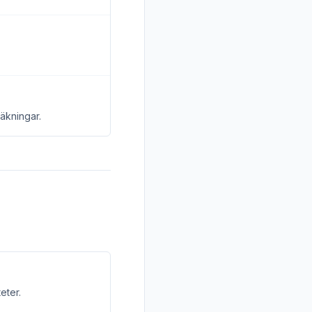
räkningar.
eter.