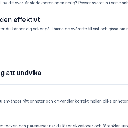
 av ditt svar. Är storleksordningen rimlig? Passar svaret in i samma
iden effektivt
er du känner dig säker på. Lämna de svåraste till sist och gissa om 
g att undvika
t du använder rätt enheter och omvandlar korrekt mellan olika enheter
med tecken och parenteser när du löser ekvationer och förenklar uttr