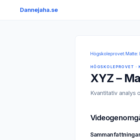
Dannejaha.se
Högskoleprovet
/
Matte: 
HÖGSKOLEPROVET · 
XYZ – Ma
Kvantitativ analy
Videogenomg
Sammanfattninga