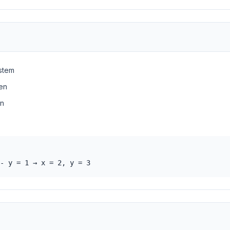
ystem
en
en
- y = 1 → x = 2, y = 3