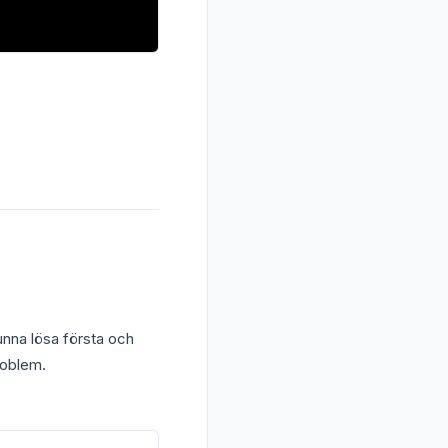
nna lösa första och
roblem.