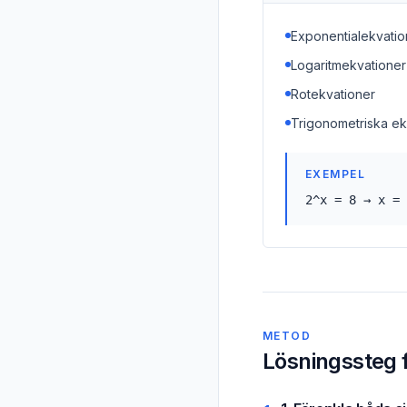
Exponentialekvatio
Logaritmekvationer
Rotekvationer
Trigonometriska ek
EXEMPEL
2^x = 8 → x = 
METOD
Lösningssteg f