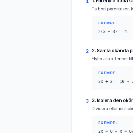
1. Förenkla båda s
1
Ta bort parenteser, 
EXEMPEL
2(x + 3) - 4 =
2. Samla okända p
2
Flytta alla x-termer t
EXEMPEL
2x + 2 = 10 → 
3. Isolera den ok
3
Dividera eller multipl
EXEMPEL
2x = 8 → x = 8