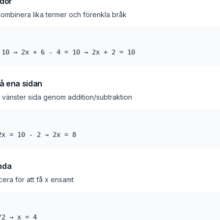
idor
kombinera lika termer och förenkla bråk
 10 → 2x + 6 - 4 = 10 → 2x + 2 = 10
å ena sidan
ill vänster sida genom addition/subtraktion
2x = 10 - 2 → 2x = 8
ända
icera för att få x ensamt
/2 → x = 4