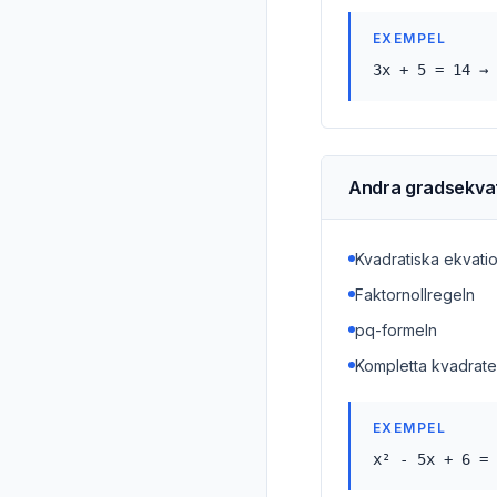
EXEMPEL
3x + 5 = 14 → 
Andra gradsekva
Kvadratiska ekvatio
Faktornollregeln
pq-formeln
Kompletta kvadrat
EXEMPEL
x² - 5x + 6 = 