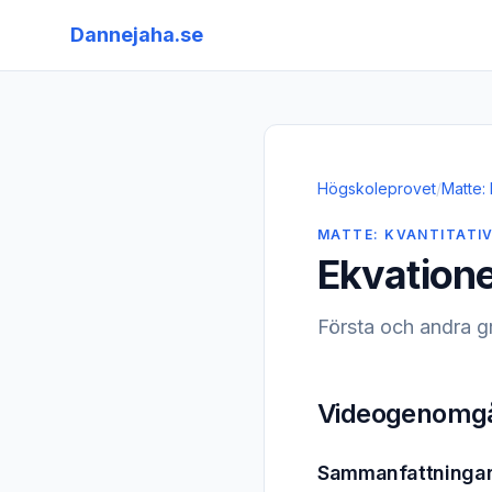
Dannejaha.se
Högskoleprovet
/
Matte: 
MATTE: KVANTITATI
Ekvation
Första och andra g
Videogenomg
Sammanfattninga