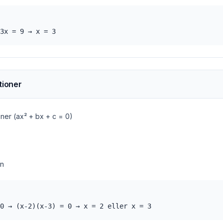
3x = 9 → x = 3
tioner
ner (ax² + bx + c = 0)
en
0 → (x-2)(x-3) = 0 → x = 2 eller x = 3