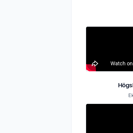
Högsk
Ek