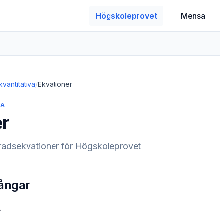
Högskoleprovet
Mensa
kvantitativa
/
Ekvationer
VA
er
radsekvationer för Högskoleprovet
ångar
r