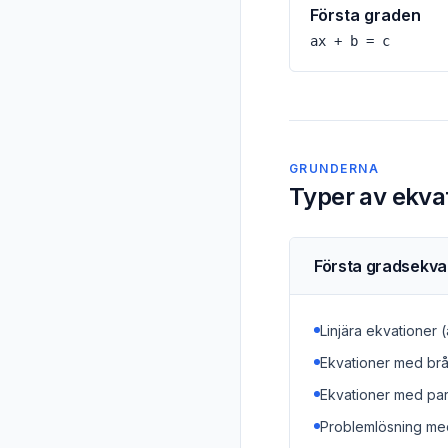
Första graden
ax + b = c
GRUNDERNA
Typer av ekva
Första gradsekva
Linjära ekvationer 
Ekvationer med br
Ekvationer med pa
Problemlösning me