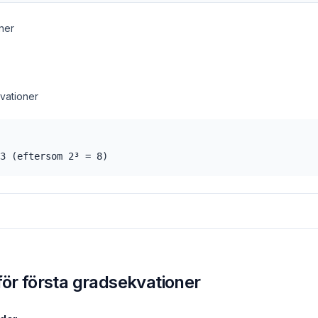
ner
vationer
3 (eftersom 2³ = 8)
ör första gradsekvationer