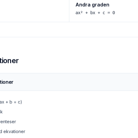
Andra graden
ax² + bx + c = 0
tioner
tioner
(ax + b = c)
åk
renteser
d ekvationer